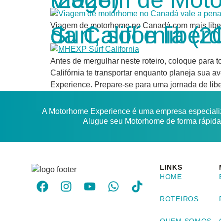
Viagem de motorhome no Canadá com mais liberda
Surf, sol e liberdade: Motorhome nas praias do sul da Cal
Antes de mergulhar neste roteiro, coloque para t
Califórnia te transportar enquanto planeja sua 
Experience. Prepare-se para uma jornada de lib
A Motorhome Experience é uma empresa especializ
Alugue seu Motorhome de forma rápida e
LINKS
HOME
ROTEIROS