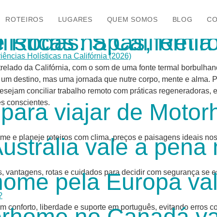
ROTEIROS
LUGARES
QUEM SOMOS
BLOG
CO
etiros e Experiências Holísticas na Cali
relado da Califórnia, com o som de uma fonte termal borbulhan
um destino, mas uma jornada que nutre corpo, mente e alma. P
sejam conciliar trabalho remoto com práticas regeneradoras, e 
es conscientes.
para viajar de Moto
e e planeje roteiros com clima, preços e paisagens ideais nos 
ustrália vale a pen
s, vantagens, rotas e cuidados para decidir com segurança se
home pela Europa va
conforto, liberdade e suporte em português, evitando erros co