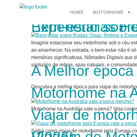
HOME
MOTORHOME
Bem-estar sobre Rodas: Spas, R
Imagine estacionar seu motorhome sob o céu est
ao amanhecer. Na estrada, o bem-estar não é só 
memórias significativas, Nômades Digitais que de
santuário de retiros, spas naturais, e comunidad
A Melhor época 
Descubra a melhor época para viajar de motorhom
Motorhome na A
Motorhome na Austrália vale a pena? Veja custo
Viajar de motor
Saiba como viajar de motorhome pela Europa com 
Viagem de Motorhome no Canadá vale a pena? (2026)