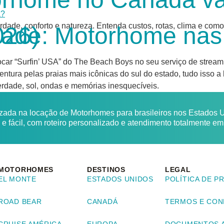
de, conforto e natureza. Entenda custos, rotas, clima e como
ifórnia (2026)
ocar “Surfin’ USA” do The Beach Boys no seu serviço de streami
aventura pelas praias mais icônicas do sul do estado, tudo is
erdade, sol, ondas e memórias inesquecíveis.
ada na locação de Motorhomes para brasileiros nos Estados Un
 fácil, com roteiro personalizado e atendimento totalmente e
MOTORHOMES
DESTINOS
LEGAL
EL MONTE
ESTADOS UNIDOS
POLÍTICA DE P
ROAD BEAR
CANADÁ
TERMOS E CON