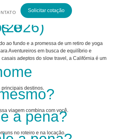
Solicitar cotação
NTATO
fórnia (2026)
do ao fundo e a promessa de um retiro de yoga
ara Aventureiros em busca de equilíbrio e
casais adeptos do slow travel, a Califórnia é um
rhome
principais destinos.
a mesmo?
 essa viagem combina com você.
le a pena?
muns no roteiro e na locação.