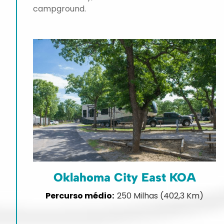
campground.
Oklahoma City East KOA
250 Milhas (402,3 Km)