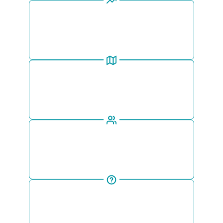
Receba a cotação de aluguel do seu
Motorhome em diversas empresas do
mercado em poucos minutos.
Monte um roteiro totalmente
personalizado com nossa equipe de
especialistas.
Nós estaremos com você
durante todo o processo: suporte
completo antes e durante a viagem.
Esclareça todas as suas dúvidas
sobre viajar de motorhome
diretamente pelo WhatsApp.