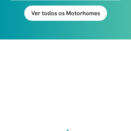
Ver todos os Motorhomes
CONFIRA TUDO QUE
VOCÊ RECEBE VIAJANDO
COM A MOTORHOME
EXPERIENCE
Clique no botão abaixo para receber uma
consultoria completa para sua viagem