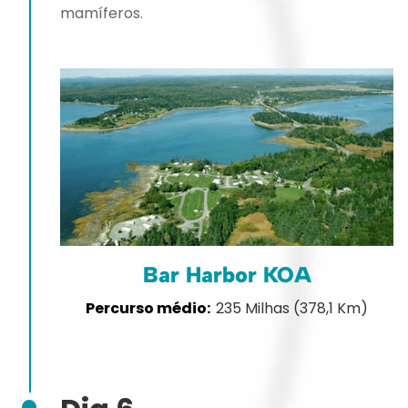
mamíferos.
Bar Harbor KOA
235 Milhas (378,1 Km)