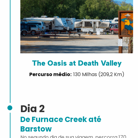
The Oasis at Death Valley
130 Milhas (209,2 Km)
Dia 2
De Furnace Creek até
Barstow
No segundo dia de sua viagem, percorra 170