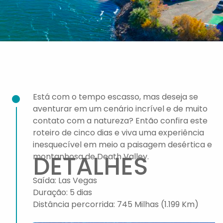
Está com o tempo escasso, mas deseja se
aventurar em um cenário incrível e de muito
contato com a natureza? Então confira este
roteiro de cinco dias e viva uma experiência
inesquecível em meio a paisagem desértica e
DETALHES
montanhosa de Death Valley.
Saída: Las Vegas
Duração: 5 dias
Distância percorrida: 745 Milhas (1.199 Km)