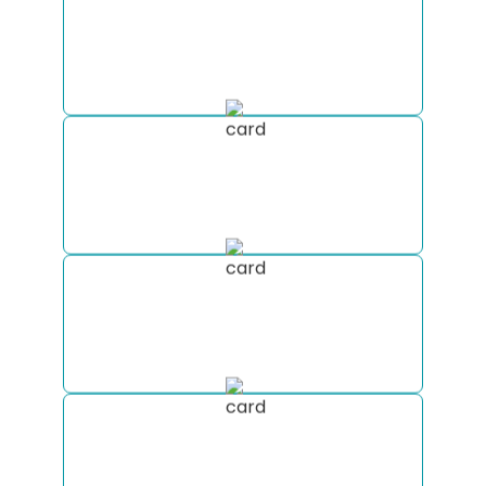
Receba a cotação de aluguel do seu
Motorhome em diversas empresas do
mercado em poucos minutos.
Monte um roteiro totalmente
personalizado com nossa equipe de
especialistas.
Nós estaremos com você
durante todo o processo: suporte
completo antes e durante a viagem.
Esclareça todas as suas dúvidas
sobre viajar de motorhome
diretamente pelo WhatsApp.