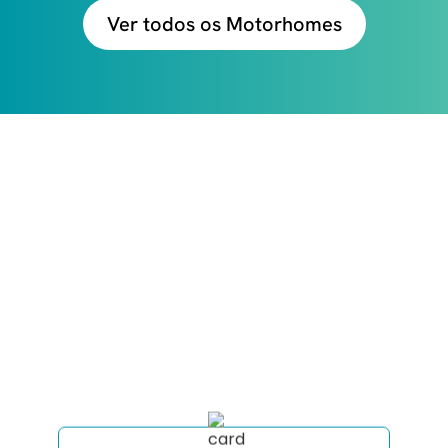
Ver todos os Motorhomes
CONFIRA TUDO QUE
VOCÊ RECEBE VIAJANDO
COM A MOTORHOME
EXPERIENCE
Clique no botão abaixo para receber uma
consultoria completa para sua viagem