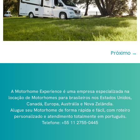
Próximo
→
A Motorhome Experience é uma empresa especializada na
locação de Motorhomes para brasileiros nos Estados Unidos,
Canadá, Europa, Austrália e Nova Zelândia.
Alugue seu Motorhome de forma rápida e fácil, com roteiro
personalizado e atendimento totalmente em português.
Telefone: +55 11 2755-0445