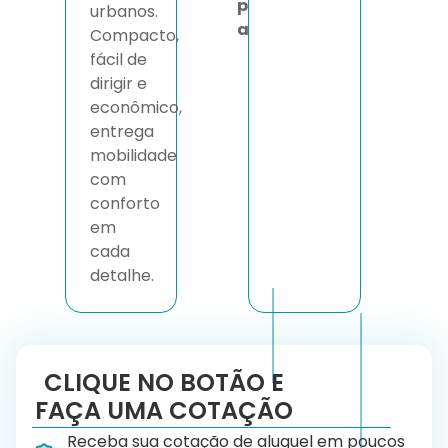
p
urbanos.
a
Compacto,
fácil de
dirigir e
econômico,
entrega
mobilidade
com
conforto
em
cada
detalhe.
CLIQUE NO BOTÃO E
FAÇA UMA COTAÇÃO
Receba sua cotação de aluguel em poucos