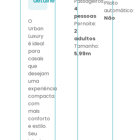
detalhe
Passageiros:
Piloto
4
automático:
pessoas
Não
O
Pernoite:
Urban
2
Luxury
adultos
é ideal
Tamanho:
para
5,99m
casais
que
desejam
uma
experiência
compacta
com
mais
conforto
e estilo.
Seu