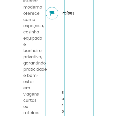
interior
moderno
oferece
cama
espaçosa,
cozinha
equipada
e
banheiro
privativo,
garantindo
praticidade
e bem-
estar
em
E
viagens
u
curtas
r
ou
o
roteiros