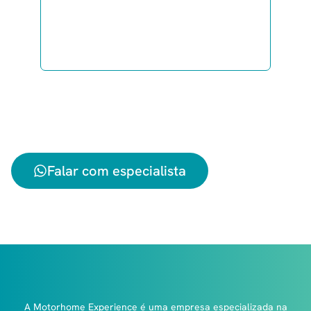
Esclareça todas as suas dúvidas
sobre viajar de motorhome
diretamente pelo WhatsApp.
Envie sua mensagem agora mesmo
com a data que pretende viajar e
receba sua cotação!
Falar com especialista
A Motorhome Experience é uma empresa especializada na