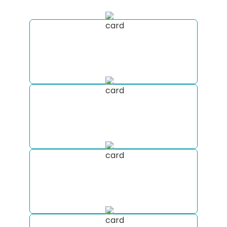
Receba a cotação de aluguel do seu
Motorhome em diversas empresas do
mercado em poucos minutos.
Monte um roteiro totalmente
personalizado com nossa equipe de
especialistas.
Nós estaremos com você
durante todo o processo: suporte
completo antes e durante a viagem.