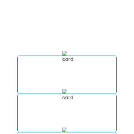
VOCÊ RECEBE VIAJANDO
COM A MOTORHOME
EXPERIENCE
Clique no botão abaixo para receber uma
consultoria completa para sua viagem
Receba a cotação de aluguel do seu
Motorhome em diversas empresas do
mercado em poucos minutos.
Monte um roteiro totalmente
personalizado com nossa equipe de
especialistas.