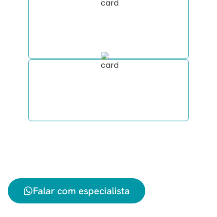
Nós estaremos com você
durante todo o processo: suporte
completo antes e durante a viagem.
Esclareça todas as suas dúvidas
sobre viajar de motorhome
diretamente pelo WhatsApp.
Envie sua mensagem agora mesmo
com a data que pretende viajar e
receba sua cotação!
Falar com especialista