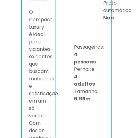
Piloto
automático:
O
Não
Compact
Luxury
é ideal
para
Passageiros:
viajantes
4
exigentes
pessoas
que
Pernoite:
buscam
4
mobilidade
adultos
e
Tamanho:
sofisticação
6,95m
em um
só
veículo.
Com
design
moderno