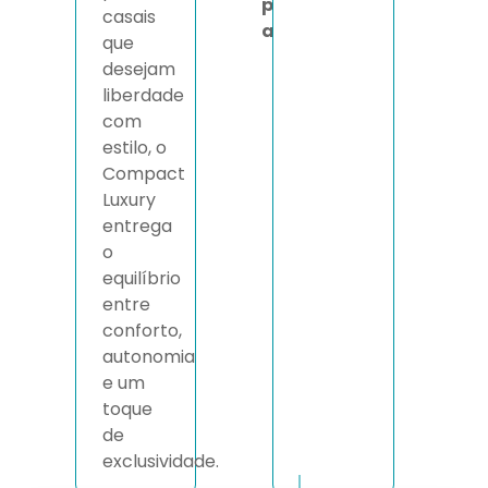
p
casais
a
que
desejam
liberdade
com
estilo, o
Compact
Luxury
entrega
o
equilíbrio
entre
conforto,
autonomia
e um
toque
de
exclusividade.