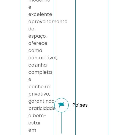
e
excelente
aproveitamento
de
espaço,
oferece
cama
confortável,
cozinha
completa
e
banheiro
privativo,
garantindo
praticidade
e bem-
estar
em