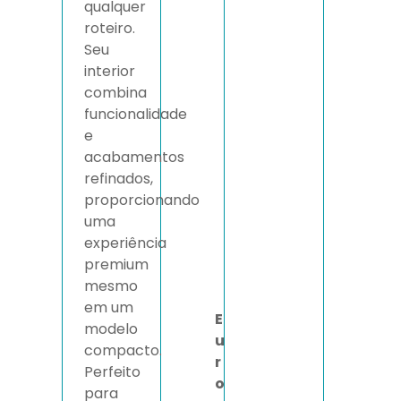
qualquer
roteiro.
Seu
interior
combina
funcionalidade
e
acabamentos
refinados,
proporcionando
uma
experiência
premium
mesmo
em um
E
modelo
u
compacto.
r
Perfeito
o
para