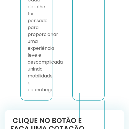
detalhe
foi
pensado
para
proporcionar
uma
experiência
leve e
descomplicada,
unindo
mobilidade
e
aconchego.
CLIQUE NO BOTÃO E
FAÇA UMA COTAÇÃO