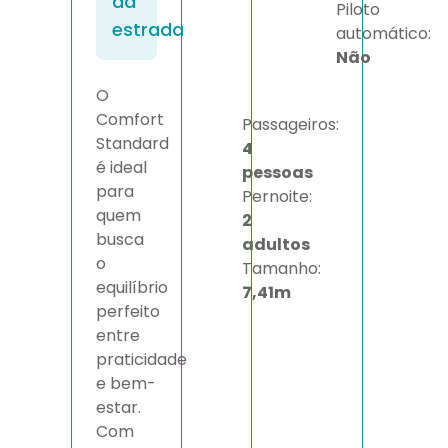
da
Piloto
estrada
automático:
Não
O
Comfort
Passageiros:
Standard
4
é ideal
pessoas
para
Pernoite:
quem
2
busca
adultos
o
Tamanho:
equilíbrio
7,41m
perfeito
entre
praticidade
e bem-
estar.
Com