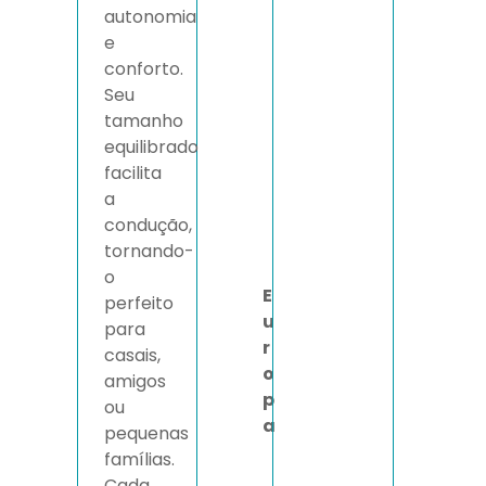
autonomia
e
conforto.
Seu
tamanho
equilibrado
facilita
a
condução,
tornando-
o
E
perfeito
u
para
r
casais,
o
amigos
p
ou
a
pequenas
famílias.
Cada