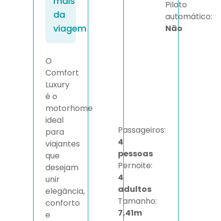
mais
Piloto
da
automático:
viagem
Não
O
Comfort
Luxury
é o
motorhome
ideal
Passageiros:
para
4
viajantes
pessoas
que
Pernoite:
desejam
4
unir
adultos
elegância,
Tamanho:
conforto
7,41m
e