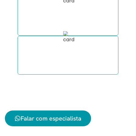
Nós estaremos com você
durante todo o processo: suporte
completo antes e durante a viagem.
Esclareça todas as suas dúvidas
sobre viajar de motorhome
diretamente pelo WhatsApp.
Envie sua mensagem agora mesmo
com a data que pretende viajar e
receba sua cotação!
Falar com especialista