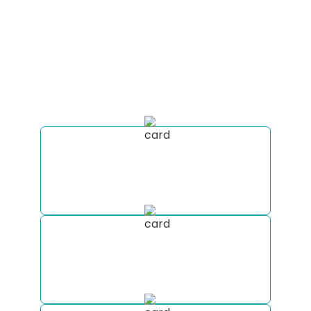
VOCÊ RECEBE VIAJANDO
COM A MOTORHOME
EXPERIENCE
Clique no botão abaixo para receber uma
consultoria completa para sua viagem
Receba a cotação de aluguel do seu
Motorhome em diversas empresas do
mercado em poucos minutos.
Monte um roteiro totalmente
personalizado com nossa equipe de
especialistas.