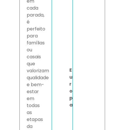
em
cada
parada,
é
perfeito
para
famílias
ou
casais
que
E
valorizam
u
qualidade
r
e bem-
o
estar
p
em
a
todas
as
etapas
da