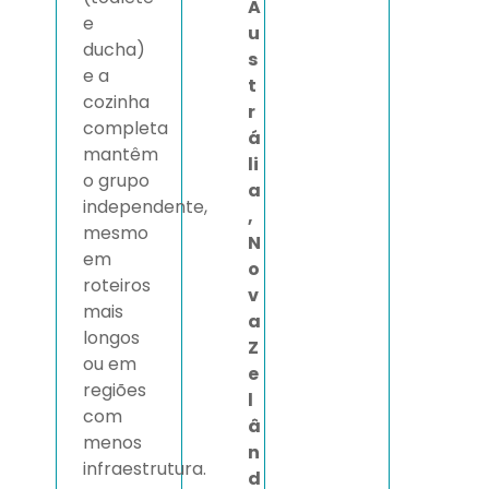
A
e
u
ducha)
s
e a
t
cozinha
r
completa
á
mantêm
li
o grupo
a
independente,
,
mesmo
N
em
o
roteiros
v
mais
a
longos
Z
ou em
e
regiões
l
com
â
menos
n
infraestrutura.
d