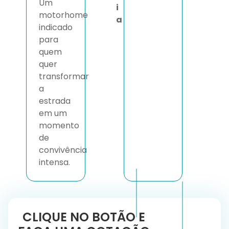
Um
i
motorhome
a
indicado
para
quem
quer
transformar
a
estrada
em um
momento
de
convivência
intensa.
CLIQUE NO BOTÃO E