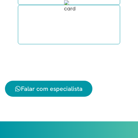
Esclareça todas as suas dúvidas
sobre viajar de motorhome
diretamente pelo WhatsApp.
Envie sua mensagem agora mesmo
com a data que pretende viajar e
receba sua cotação!
Falar com especialista