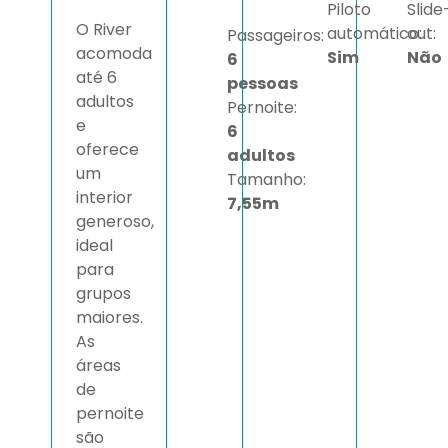
Piloto
Slide
O River
automático:
out:
Passageiros:
acomoda
Sim
Não
6
até 6
pessoas
adultos
Pernoite:
e
6
oferece
adultos
um
Tamanho:
interior
7,55m
generoso,
ideal
para
grupos
maiores.
As
áreas
de
pernoite
são