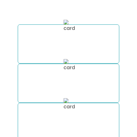
Clique no botão abaixo para receber uma
consultoria completa para sua viagem
Receba a cotação de aluguel do seu
Motorhome em diversas empresas do
mercado em poucos minutos.
Monte um roteiro totalmente
personalizado com nossa equipe de
especialistas.
Nós estaremos com você
durante todo o processo: suporte
completo antes e durante a viagem.