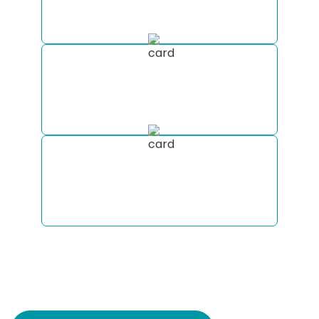
especialistas.
Nós estaremos com você
durante todo o processo: suporte
completo antes e durante a viagem.
Esclareça todas as suas dúvidas
sobre viajar de motorhome
diretamente pelo WhatsApp.
Envie sua mensagem agora mesmo
com a data que pretende viajar e
receba sua cotação!