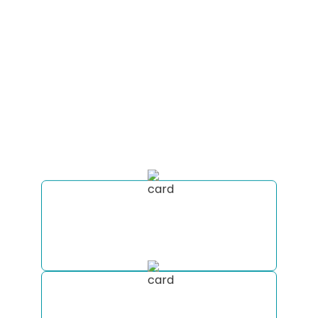
CONFIRA TUDO QUE
VOCÊ RECEBE VIAJANDO
COM A MOTORHOME
EXPERIENCE
Clique no botão abaixo para receber uma
consultoria completa para sua viagem
Receba a cotação de aluguel do seu
Motorhome em diversas empresas do
mercado em poucos minutos.
Monte um roteiro totalmente
personalizado com nossa equipe de