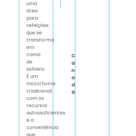
uma
área
para
refeições
que se
transforma
em
cama
C
de
a
solteiro.
n
É um
a
motorhome
d
tradicional
á
com os
recursos
autossuficientes
e a
conveniência
que