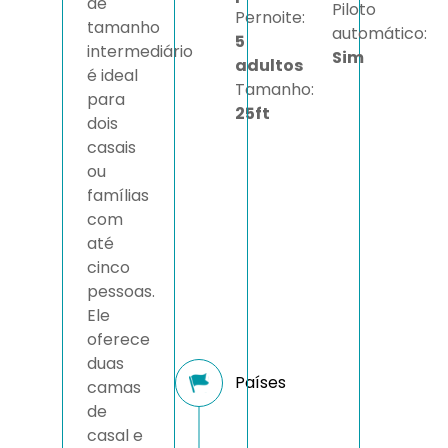
de
Piloto
Pernoite:
tamanho
automático:
5
intermediário
Sim
adultos
é ideal
Tamanho:
para
25ft
dois
casais
ou
famílias
com
até
cinco
pessoas.
Ele
oferece
duas
camas
de
casal e