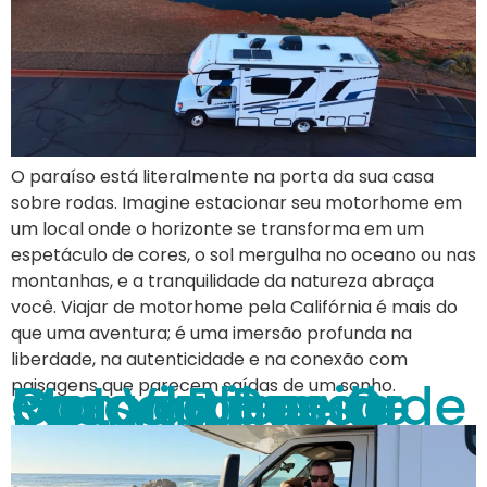
O paraíso está literalmente na porta da sua casa
sobre rodas. Imagine estacionar seu motorhome em
um local onde o horizonte se transforma em um
espetáculo de cores, o sol mergulha no oceano ou nas
montanhas, e a tranquilidade da natureza abraça
você. Viajar de motorhome pela Califórnia é mais do
que uma aventura; é uma imersão profunda na
liberdade, na autenticidade e na conexão com
Como Planejar sua Viagem de Motorhome: O Passo a Passo para a Liberdade
paisagens que parecem saídas de um sonho.