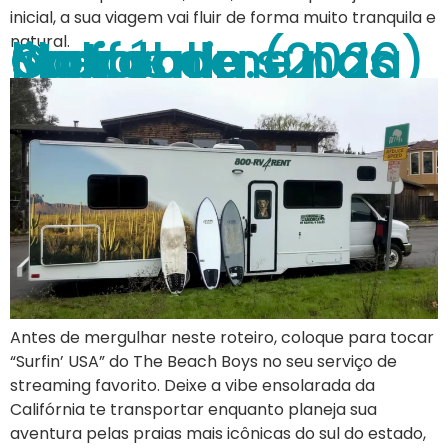
inicial, a sua viagem vai fluir de forma muito tranquila e
Surf, sol e liberdade: Motorhome nas praias do sul da Califórnia (2026)
natural.
Antes de mergulhar neste roteiro, coloque para tocar
“Surfin’ USA” do The Beach Boys no seu serviço de
streaming favorito. Deixe a vibe ensolarada da
Califórnia te transportar enquanto planeja sua
aventura pelas praias mais icônicas do sul do estado,