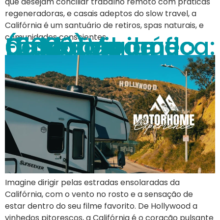
que desejam conciliar trabalho remoto com práticas
regeneradoras, e casais adeptos do slow travel, a
Califórnia é um santuário de retiros, spas naturais, e
Califórnia Cinematográfica: Descubra Locações de Filmes Viajando de Motorhome (2026)
comunidades conscientes.
Imagine dirigir pelas estradas ensolaradas da
Califórnia, com o vento no rosto e a sensação de
estar dentro do seu filme favorito. De Hollywood a
vinhedos pitorescos, a Califórnia é o coração pulsante