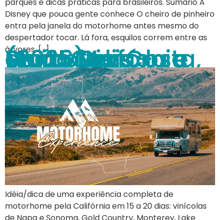
parques e dicas práticas para brasileiros. Sumário A
Disney que pouca gente conhece O cheiro de pinheiro
entra pela janela do motorhome antes mesmo do
despertador tocar. Lá fora, esquilos correm entre as
Dica: Califórnia em 15 Dias – Vinícolas, Costa, Serra Nevada e Muito Mais (2026)
árvores, […]
Idéia/dica de uma experiência completa de
motorhome pela Califórnia em 15 a 20 dias: vinícolas
de Napa e Sonoma, Gold Country, Monterey, Lake