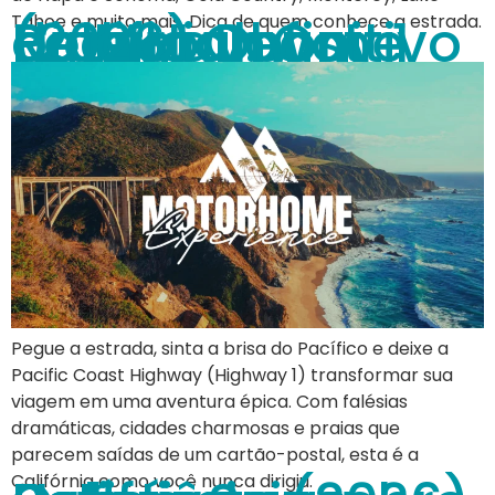
Pacific Coast Highway: O Roteiro Definitivo de Motorhome pela Highway 1 (2026)
Tahoe e muito mais. Dica de quem conhece a estrada.
Pegue a estrada, sinta a brisa do Pacífico e deixe a
Pacific Coast Highway (Highway 1) transformar sua
viagem em uma aventura épica. Com falésias
dramáticas, cidades charmosas e praias que
parecem saídas de um cartão-postal, esta é a
Califórnia como você nunca dirigiu.