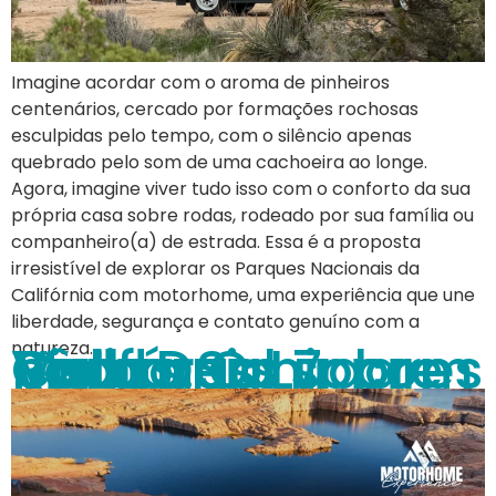
Imagine acordar com o aroma de pinheiros
centenários, cercado por formações rochosas
esculpidas pelo tempo, com o silêncio apenas
quebrado pelo som de uma cachoeira ao longe.
Agora, imagine viver tudo isso com o conforto da sua
própria casa sobre rodas, rodeado por sua família ou
companheiro(a) de estrada. Essa é a proposta
irresistível de explorar os Parques Nacionais da
Califórnia com motorhome, uma experiência que une
liberdade, segurança e contato genuíno com a
Pôr do Sol sobre Rodas: Os 7 Melhores Lugares para Dormir com Vista na Califórnia
natureza.