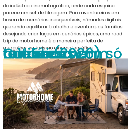
da indústria cinematográfica, onde cada esquina
parece um set de filmagem. Para aventureiros em
busca de memórias inesquecíveis, nômades digitais
querendo equilibrar trabalho e aventura, ou famílias
desejando criar laços em cenários épicos, uma road
trip de motorhome é a maneira perfeita de
Califórnia com crianças: parques temáticos e natureza num só roteiro (2026)
mergulhar no turismo cinematográfico.